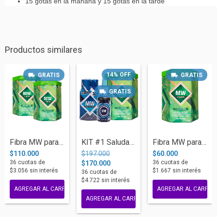
15 gotas en la mañana y 15 gotas en la tarde
Productos similares
14
%
OFF
GRATIS
GRATIS
GRATIS
Fibra MW para mejorar el tránsito intest...
KIT #1 Saludable MW (Quemador + Drenador...
Fibra MW para mejorar el tránsito intest...
$110.000
$197.000
$60.000
36
cuotas de
36
cuotas de
$170.000
$3.056
sin interés
$1.667
sin interés
36
cuotas de
$4.722
sin interés